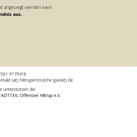
kt angezeigt werden kann.
ndnis aus.
JOBS
NEUIGKEITEN
KONTAKT
IE HILTRUPER STROLCHE E.V.
ansestraße 83
8165 Münster
2501 9179416
ntakt (at) hiltruperstrolche (punkt) de
r unterstützen die
ADTTEIL Offensive Hiltrup e.V.