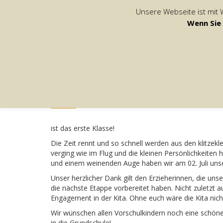
Unsere Webseite ist mit 
Wenn Sie 
WENN STROLCHE SCHULE MACHE
9. Juli 2021
/
Redaktion Strolche
/
0 Comments
ist das erste Klasse!
Die Zeit rennt und so schnell werden aus den klitzekl
verging wie im Flug und die kleinen Persönlichkeiten
und einem weinenden Auge haben wir am 02. Juli unse
Unser herzlicher Dank gilt den Erzieherinnen, die unse
die nächste Etappe vorbereitet haben. Nicht zuletzt a
Engagement in der Kita. Ohne euch wäre die Kita nicht
Wir wünschen allen Vorschulkindern noch eine schöne r
in die Grundschule!