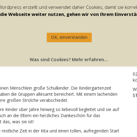
Wordpress erstellt und verwendet daher Cookies, damit sie korre
die Webseite weiter nutzen, gehen wir von Ihrem Einverstä
START
UNSERE KITA
ELTERNINITIATIVE
D
OK, einverstanden
N…
H
Was sind Cookies? Mehr erfahren...
4
0
ko
einen Menschlein große Schulkinder. Die Kindergartenzeit
Wi
 haben die Gruppen allesamt bereichert. Mit einem lachenden
ST
re großen Strolche verabschiedet.
re Kinder über Jahre hinweg so liebevoll begleitet und sie auf
uch an die Eltern ein herzliches Dankeschön für das
 das, was sie ist!
estliche Zeit in der Kita und einen tollen, aufregenden Start