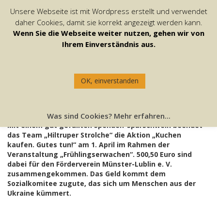
Unsere Webseite ist mit Wordpress erstellt und verwendet
daher Cookies, damit sie korrekt angezeigt werden kann.
Wenn Sie die Webseite weiter nutzen, gehen wir von
Ihrem Einverständnis aus.
KUCHEN KAUFEN. GUTES TUN!
OK, einverstanden
3. April 2022
/
Redaktion Strolche
/
0 Comments
Was sind Cookies? Mehr erfahren...
Mit einem gut gefüllten Spenden-Sparschwein beendet
das Team „Hiltruper Strolche“ die Aktion „Kuchen
kaufen. Gutes tun!“ am 1. April im Rahmen der
Veranstaltung „Frühlingserwachen“. 500,50 Euro sind
dabei für den Förderverein Münster-Lublin e. V.
zusammengekommen. Das Geld kommt dem
Sozialkomitee zugute, das sich um Menschen aus der
Ukraine kümmert.