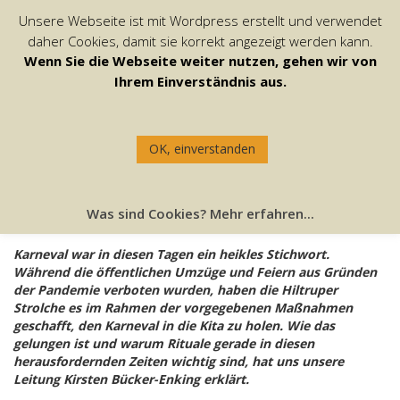
Unsere Webseite ist mit Wordpress erstellt und verwendet
daher Cookies, damit sie korrekt angezeigt werden kann.
Wenn Sie die Webseite weiter nutzen, gehen wir von
Ihrem Einverständnis aus.
KINDERKARNEVAL IN CORONA-ZEITEN: EIN
KLEINER RÜCKBLICK
OK, einverstanden
22. Februar 2021
/
Redaktion Strolche
/
0 Comments
Was sind Cookies? Mehr erfahren...
Karneval war in diesen Tagen ein heikles Stichwort.
Während die öffentlichen Umzüge und Feiern aus Gründen
der Pandemie verboten wurden, haben die Hiltruper
Strolche es im Rahmen der vorgegebenen Maßnahmen
geschafft, den Karneval in die Kita zu holen. Wie das
gelungen ist und warum Rituale gerade in diesen
herausfordernden Zeiten wichtig sind, hat uns unsere
Leitung Kirsten Bücker-Enking erklärt.