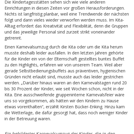
Die Kindertagesstätten sehen sich wie viele anderen
Einrichtungen in diesen Zeiten vor großen Herausforderungen.
Nichts ist langfristig planbar, weil eine Trendwende der nächsten
folgt und dann vieles wieder verworfen werden muss. Im Kita-
Alltag erfordert das Kreativität und Flexibilität, denn die Gruppen
und das jeweilige Personal sind zurzeit strikt voneinander
getrennt.
Einen Karnevalsumzug durch die Kita oder um die Kita herum
musste deshalb leider ausfallen. In den letzten Jahren gehörte
für die Kinder ein von der Elternschaft gestelltes buntes Buffet
zu den Highlights, erfahren wir von unserem Team. Weil aber
gerade Selbstbedienungsbuffets aus präventiven, hygienischen
Gründen nicht erlaubt sind, musste auch das leider gestrichen
werden. „Darüber hinaus waren an den Karnevalstagen rund 20
bis 30 Prozent der Kinder, wie seit Wochen schon, nicht in der
Kita. Eine ausschweifende gruppeninterne Karnevalsfeier wäre
uns so vorgekommen, als hätten wir den Kindern zu Hause
etwas vorenthalten“, erzählt Kirsten Bücker-Enking. Hinzu kam
die Wetterlage, die dafür gesorgt hat, dass noch weniger Kinder
in der Betreuung waren.
Ein bebilderter Karnevalsumzug der Kinder, die in den